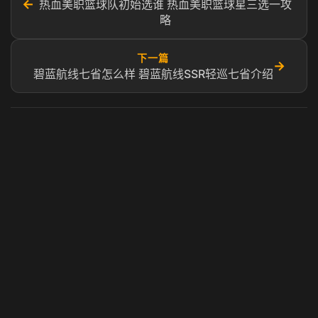
←
热血美职篮球队初始选谁 热血美职篮球星三选一攻
略
下一篇
→
碧蓝航线七省怎么样 碧蓝航线SSR轻巡七省介绍