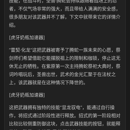
技能，在战斗时，圣兽·腾蛇会持续跟随着战场上的忍
者，不仅气场非常的强大，而且带给人满满的安全感，
很多朋友对该武器并不了解，下文中就带来它的详情介
绍。
[虎牙奶瓶加速器]
”雷契·化龙”这把武器被寄予了腾蛇一族未来的心愿，祭
剑师们希望借助它能摆脱祖上的限制和枷锁，停止这无
休无止的牺牲。在紫原第一次主持腾蛇祭祀大典时，祭
词吟唱玩后，圣兽出世，武术的金光汇聚于在法杖之
上，该武器就是在这种情况下降世的。
[虎牙奶瓶加速器]
这把武器拥有独特的技能”显龙驭电”，能通过自行操
作，将招式通过阶段性进行释放。招式的第一阶段相对
比较比较侧重防御这块，点击武器技能的按钮，就能释