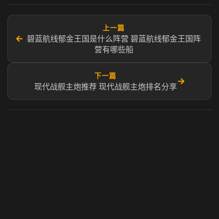
上一篇
←
碧蓝航线郁金王国是什么阵营​ 碧蓝航线郁金王国阵
营有哪些船​​
下一篇
→
现代战舰主炮推荐 现代战舰主炮排名分享