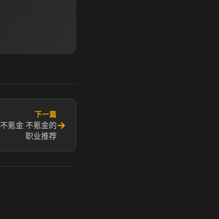
下一篇
→
不氪金 不氪金的
职业推荐