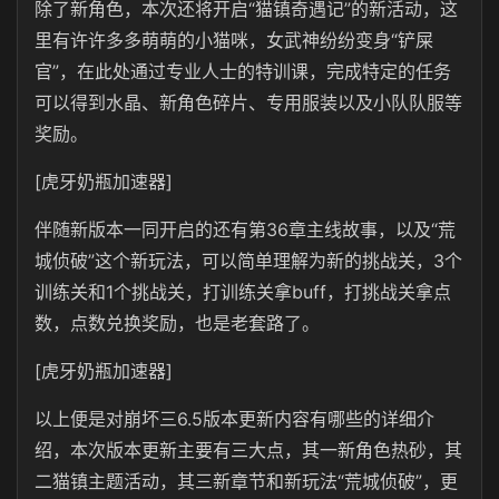
除了新角色，本次还将开启“猫镇奇遇记”的新活动，这
里有许许多多萌萌的小猫咪，女武神纷纷变身“铲屎
官”，在此处通过专业人士的特训课，完成特定的任务
可以得到水晶、新角色碎片、专用服装以及小队队服等
奖励。
[虎牙奶瓶加速器]
伴随新版本一同开启的还有第36章主线故事，以及“荒
城侦破”这个新玩法，可以简单理解为新的挑战关，3个
训练关和1个挑战关，打训练关拿buff，打挑战关拿点
数，点数兑换奖励，也是老套路了。
[虎牙奶瓶加速器]
以上便是对崩坏三6.5版本更新内容有哪些的详细介
绍，本次版本更新主要有三大点，其一新角色热砂，其
二猫镇主题活动，其三新章节和新玩法“荒城侦破”，更