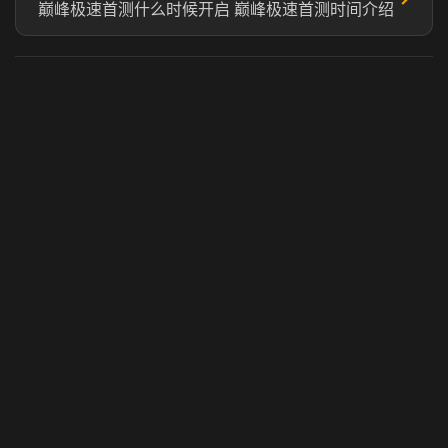
巅峰极速首测什么时候开启​ 巅峰极速首测时间介绍​
虎牙奶瓶加速器
玩 Steam 用奶瓶 - 关键时刻奶你一口
© 2025 虎牙奶瓶加速器|广州虎牙信息科技有限公司. 保留