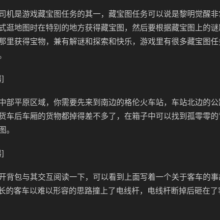
司机是游戏藏宝图任务的其一，藏宝图任务可以说是黎明觉醒非
式逛地图时在特别的地方获得藏宝图，然后要根据藏宝图上的谜
那里获得宝物，兼有解谜和探索和快乐，游戏里有很多藏宝图任
。
]
中部平原区域，你需要先来到南边的格伦火车站，车站北边的公
货车后车厢的货物都掉得差不多了，在箱子中可以找到孤零零的
图。
]
开背包与其交互阅读一下，可以看到上面写着一个关于客车的事
很长的客车以难以形容的思路撞上了电线杆，电线杆断掉后砸在了