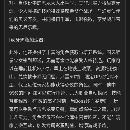
升。当传说中的恶龙大人出手时，其非凡实力将显露无
遗，令人震撼的技能特效将席卷整个战场。与幻灵伙伴
们的奥义齐发，共同横扫千军，击退强敌，享受战斗带
来的无尽乐趣。
[虎牙奶瓶加速器]
此外，他还提供了丰富的角色获取与培养系统。国风醉
拳少女签到即送，无需氪金也能享受人权待遇。玩家可
以在睡前挂机8小时，早上在地铁上收菜，资源堆积如
山，兑换抽卡券无门槛。只需50抽，限定UP池绝对不
歪，保证每位玩家都能获得心仪的角色。同时，他中
99%的时间都可以进行托管，六大职业自动搭配，技能
智能释放。在1%的高光时刻，当Boss残血暴走时，玩
家可以手动点击恶龙变身键，瞬间点燃中二之魂，展现
非凡实力。角色不仅不会在仓库中闲置吃灰，还能与玩
家亲密互动，触发专属彩蛋剧情，增添游戏乐趣。