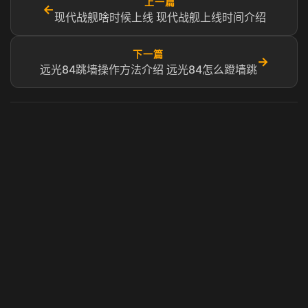
上一篇
←
现代战舰啥时候上线 现代战舰上线时间介绍
下一篇
→
远光84跳墙操作方法介绍 远光84怎么蹬墙跳