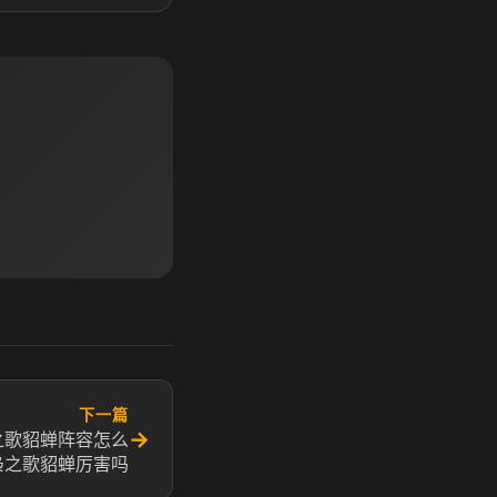
下一篇
→
之歌貂蝉阵容怎么
枭之歌貂蝉厉害吗