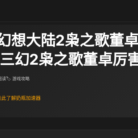
幻想大陆2枭之歌董
 三幻2枭之歌董卓厉
 阅读
🏷 游戏攻略
 点此了解奶瓶加速器