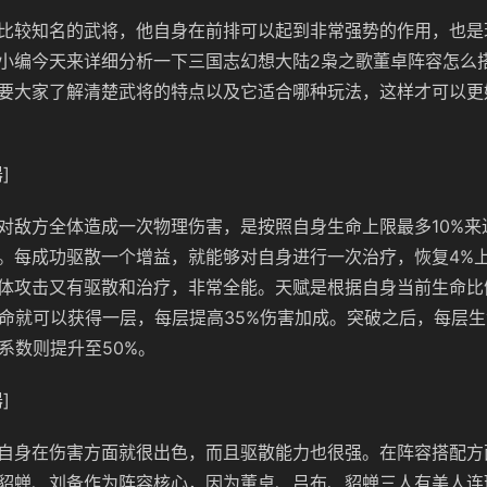
比较知名的武将，他自身在前排可以起到非常强势的作用，也是
小编今天来详细分析一下三国志幻想大陆2枭之歌董卓阵容怎么
要大家了解清楚武将的特点以及它适合哪种玩法，这样才可以更
]
对敌方全体造成一次物理伤害，是按照自身生命上限最多10%来
。每成功驱散一个增益，就能够对自身进行一次治疗，恢复4%
体攻击又有驱散和治疗，非常全能。天赋是根据自身当前生命比
生命就可以获得一层，每层提高35%伤害加成。突破之后，每层
系数则提升至50%。
]
自身在伤害方面就很出色，而且驱散能力也很强。在阵容搭配方
貂蝉、刘备作为阵容核心，因为董卓、吕布、貂蝉三人有美人连