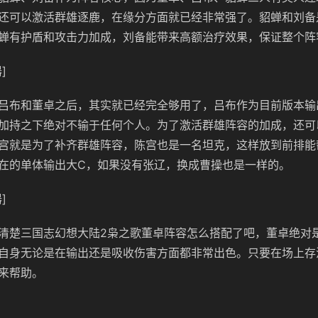
还可以激活群雄逐鹿，在缘分方面就已经非常强了。貂蝉和刘备
蝉有护盾和攻击力加成，刘备能带来高额治疗效果，保证整个阵
]
吕布和董卓之后，其实就已经完全够用了，吕布作为目前版本输
加持之下绝对不输于任何个人。为了激活群雄阵容的加成，还可
宫就是为了补齐群雄阵容，陈宫也是一名坦克，这样放到前排能
在的单体输出大C，如果没有张辽，换成曹操也是一样的。
]
清楚三国志幻想大陆2枭之歌董卓阵容怎么搭配了吧，董卓绝对
自身无论是在输出还是吸收伤害方面都非常出色。只要在场上存
来帮助。