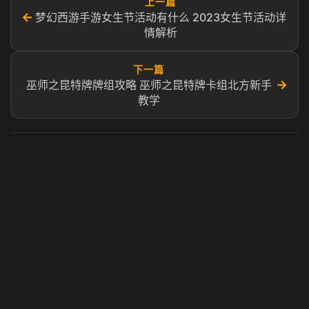
上一篇
←
梦幻西游手游女生节活动有什么 2023女生节活动详
情解析
下一篇
→
巫师之昆特牌牌组攻略 巫师之昆特牌卡组北方新手
教学