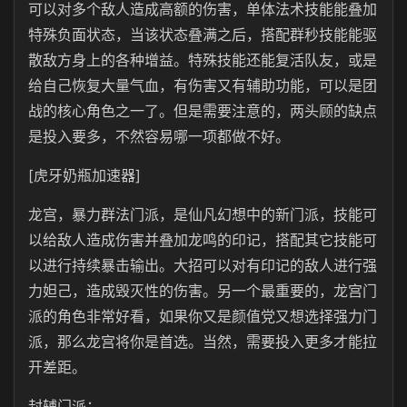
可以对多个敌人造成高额的伤害，单体法术技能能叠加
特殊负面状态，当该状态叠满之后，搭配群秒技能能驱
散敌方身上的各种增益。特殊技能还能复活队友，或是
给自己恢复大量气血，有伤害又有辅助功能，可以是团
战的核心角色之一了。但是需要注意的，两头顾的缺点
是投入要多，不然容易哪一项都做不好。
[虎牙奶瓶加速器]
龙宫，暴力群法门派，是仙凡幻想中的新门派，技能可
以给敌人造成伤害并叠加龙鸣的印记，搭配其它技能可
以进行持续暴击输出。大招可以对有印记的敌人进行强
力妲己，造成毁灭性的伤害。另一个最重要的，龙宫门
派的角色非常好看，如果你又是颜值党又想选择强力门
派，那么龙宫将你是首选。当然，需要投入更多才能拉
开差距。
封辅门派：