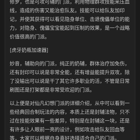
修罗，也是可攻可辅的门派，利用物理群攻技能来压血
线，造成的伤害又能治愈队友。技能可以给队友加印
记，并使其获得可以看见隐身单位、击退傀儡单位的能
力，对隐身、傀儡宝宝能起到压制的效果，是一个战略
价值很高的门派。
[虎牙奶瓶加速器]
妙音，辅助向的门派，纯正的奶辅，群体治疗加免伤，
还有封印可以说是非常全能，还有增益能提升双攻，除
了没输出可以说是干了其它许多职业的活，不管是日常
刷图还是打架都是非常受欢迎的门派。
以上便是对仙凡幻想门派的详细介绍，从中可以看到一
些经典回合制玩法的内容，本质上还是封辅法物，只不
过在技能效果有一些差异，特别是在封辅这一块，还是
有许多让人眼前一亮的设计，例如攻击给队友回血等
等，大家可以根据自身喜好选择适合自己的门派。