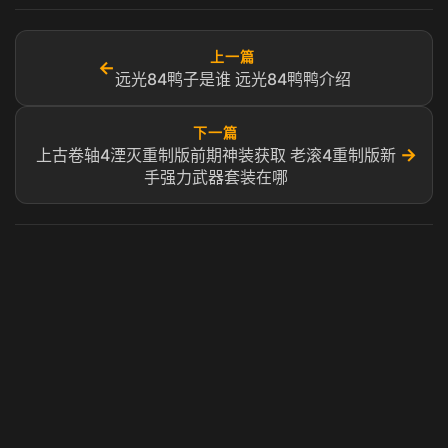
上一篇
←
远光84鸭子是谁 远光84鸭鸭介绍
下一篇
→
上古卷轴4湮灭重制版前期神装获取 老滚4重制版新
手强力武器套装在哪