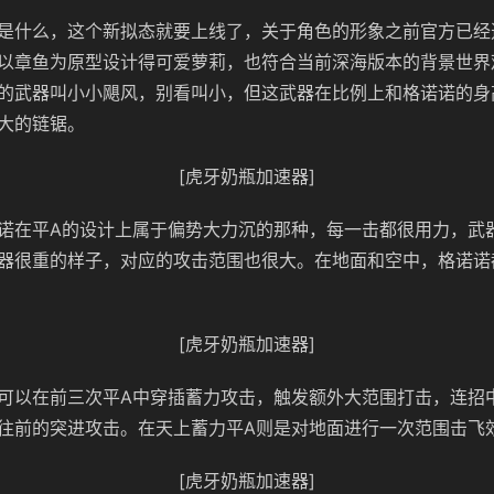
是什么，这个新拟态就要上线了，关于角色的形象之前官方已经
以章鱼为原型设计得可爱萝莉，也符合当前深海版本的背景世界
的武器叫小小飓风，别看叫小，但这武器在比例上和格诺诺的身
大的链锯。
[虎牙奶瓶加速器]
诺在平A的设计上属于偏势大力沉的那种，每一击都很用力，武
器很重的样子，对应的攻击范围也很大。在地面和空中，格诺诺
[虎牙奶瓶加速器]
可以在前三次平A中穿插蓄力攻击，触发额外大范围打击，连招
往前的突进攻击。在天上蓄力平A则是对地面进行一次范围击飞
[虎牙奶瓶加速器]