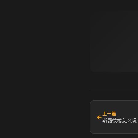
上一篇
←
斯露德椿怎么玩