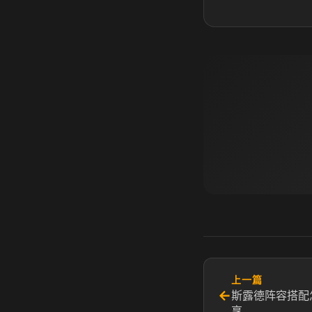
上一篇
←
斯露德阵容搭配
享