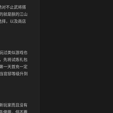
绝对不止武将搭
的就是朕的江山
选择，以及商店
玩过类似游戏也
，先将试炼礼包
第一天首充一定
天当官邸等级升到
新玩家而且没有
先使用，但不要