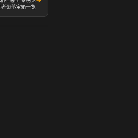
→
箱在哪里 黎明觉
荒者聚落宝箱一览
玩 Steam 用奶瓶 - 关键时刻奶你一口
奶瓶加速器|广州虎牙信息科技有限公司. 保留所有权利.