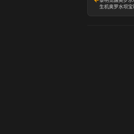
←
黎明觉醒奥罗水
生机奥罗水坝宝
虎牙奶瓶加速器