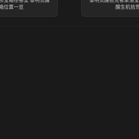
坝宝箱在哪里 黎明觉醒
黎明觉醒拾荒者聚落宝
箱位置一览
醒生机拾
© 2025 虎牙