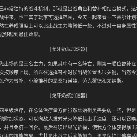
己非常独特的战斗机制，那就是出战角色和替补相结合模式，这
战中来，也丰富了玩家可选择范围，今天一起来看一下赛尔计划
然在养成强度上可以比出战主力略微低一些，不过对于自身属性
能够起到最佳效果。
[虎牙奶瓶加速器]
先出场的是三名主力，如果其中有一名阵亡，则第一顺位替补在
次按顺序上场。所以在选择替补时候出战位置也很关键，当然今
色作为替补，小编推荐的是桑特诺娃，劳克蒙德和尤纳斯。
[虎牙奶瓶加速器]
四星级治疗，在总体治疗量方面虽然比始祖灵兽要弱一些，但是
他附加状态。可以向敌人发射光束降低其出手速度，还可以召唤
，并且免疫一回合。最后召唤出星光祈福，使我方全体获得暴击
好用的技能效果，尤其是出战之后就能加血，更是保护其他存活