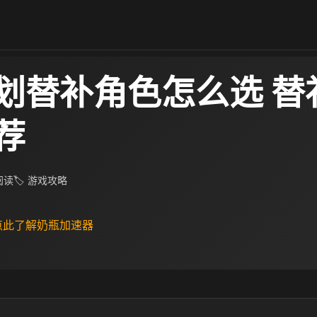
划替补角色怎么选 替
荐
 阅读
🏷 游戏攻略
 点此了解奶瓶加速器