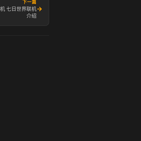
下一篇
→
机 七日世界联机
介绍
玩 Steam 用奶瓶 - 关键时刻奶你一口
奶瓶加速器|广州虎牙信息科技有限公司. 保留所有权利.