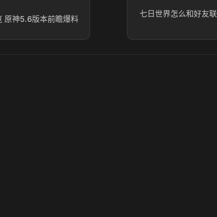
七日世界怎么和好友联
览 原神5.6版本前瞻爆料
© 2025 虎牙