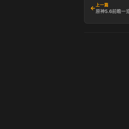
上一篇
←
原神5.6前瞻一
虎牙奶瓶加速器