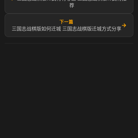
荐
下一篇
→
三国志战棋版如何迁城 三国志战棋版迁城方式分享
虎牙奶瓶加速器