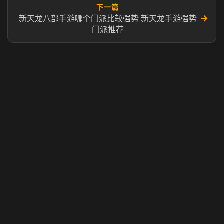
下一篇
→
新天龙八部手游哪个门派比较强势 新天龙手游强势
门派推荐
虎牙奶瓶加速器
玩 Steam 用奶瓶 - 关键时刻奶你一口