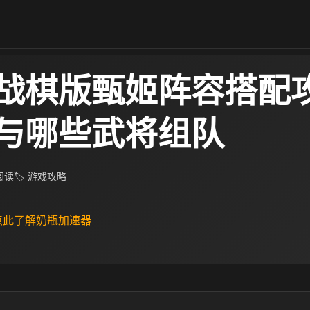
战棋版甄姬阵容搭配攻
与哪些武将组队
 阅读
🏷 游戏攻略
 点此了解奶瓶加速器