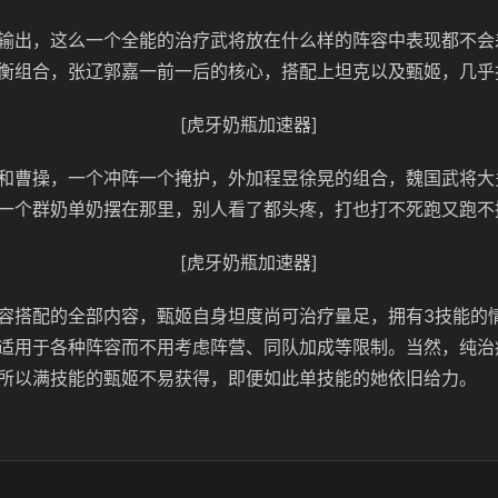
输出，这么一个全能的治疗武将放在什么样的阵容中表现都不会
衡组合，张辽郭嘉一前一后的核心，搭配上坦克以及甄姬，几乎
[虎牙奶瓶加速器]
和曹操，一个冲阵一个掩护，外加程昱徐晃的组合，魏国武将大
一个群奶单奶摆在那里，别人看了都头疼，打也打不死跑又跑不
[虎牙奶瓶加速器]
容搭配的全部内容，甄姬自身坦度尚可治疗量足，拥有3技能的
适用于各种阵容而不用考虑阵营、同队加成等限制。当然，纯治
所以满技能的甄姬不易获得，即便如此单技能的她依旧给力。