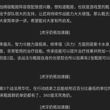
战棋版甄姬阵容搭配很感兴趣，想知道甄姬，也就是游戏里的甄
给予部队很大的支持，让武将持续作战能力大大增强。那么甄氏
大家简单讲一讲，希望能对大家有所启发。
[虎牙奶瓶加速器]
率盾兵，智力与魅力值极高，统率值（兵力）方面则是紫卡水准
散，非常管用的治疗技能。传承技能可以提升治疗效果并附加一
对单则是2层。该战法与甄姬自身的也很契合所以如果有2张甄姬可以
[虎牙奶瓶加速器]
第3个战法用华佗，在行动结束之后能给附近百分比最低的单位
样一来甄姬群奶单奶都有了，360度无死角奶。
[虎牙奶瓶加速器]