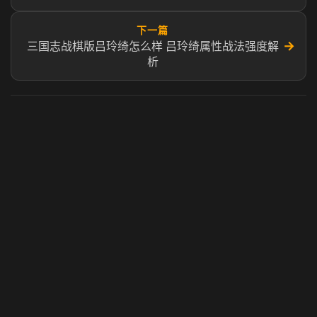
下一篇
→
三国志战棋版吕玲绮怎么样 吕玲绮属性战法强度解
析​
虎牙奶瓶加速器