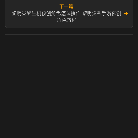
下一篇
→
黎明觉醒生机预创角色怎么操作 黎明觉醒手游预创
角色教程
虎牙奶瓶加速器