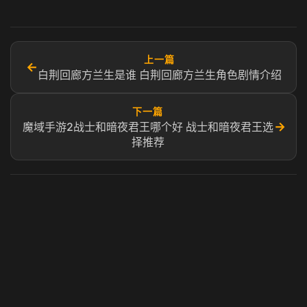
上一篇
←
白荆回廊方兰生是谁 白荆回廊方兰生角色剧情介绍
下一篇
→
魔域手游2战士和暗夜君王哪个好 战士和暗夜君王选
择推荐