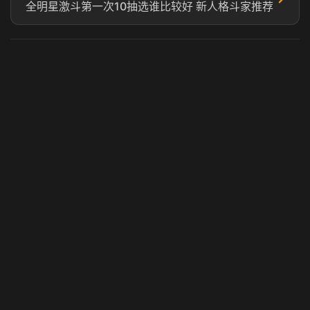
全明星激斗第一次10抽选谁比较好 新人格斗家推荐
虎牙奶瓶加速器
玩 Steam 用奶瓶 - 关键时刻奶你一口
© 2025 虎牙奶瓶加速器|广州虎牙信息科技有限公司. 保留