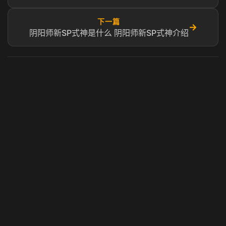
下一篇
→
阴阳师新SP式神是什么 阴阳师新SP式神介绍
虎牙奶瓶加速器