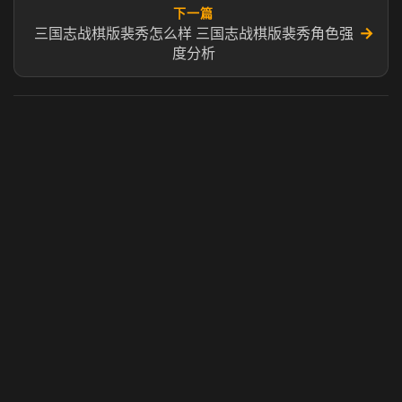
下一篇
→
三国志战棋版裴秀怎么样 三国志战棋版裴秀角色强
度分析
虎牙奶瓶加速器
玩 Steam 用奶瓶 - 关键时刻奶你一口