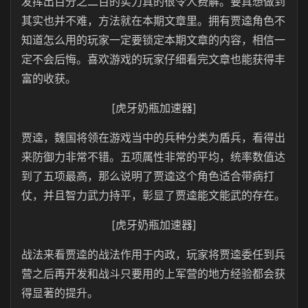
发挥出百分之二百的实力真的很令人费解。要真想做到
其实也并不难，方法就在本期文章里。拥有贾逵角色不
知道怎么用的玩家一定要锁定本期文章的内容，相信一
定不会后悔。喜欢游戏的玩家仔细看完文章也能获得丰
富的收获。
[虎牙奶瓶加速器]
贾逵，魏国将领在游戏当中的兵种分类为盾兵，看得出
来防御力非常不错。五项属性非常的平均，统率数值达
到了五项最高，那么说明了贾逵这个角色适合带病打
仗，并且智力武力持平，彰显了贾逵能文能武的存在。
[虎牙奶瓶加速器]
战法来看贾逵的战法作用于内政，玩家将贾逵委任到兵
营之后再开发和战斗只要用的上军营的地方经验都会获
得显著的提升。