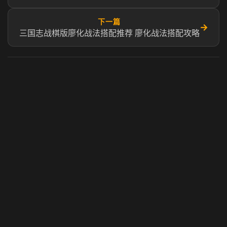
下一篇
→
三国志战棋版廖化战法搭配推荐 廖化战法搭配攻略
虎牙奶瓶加速器