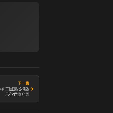
下一篇
→
样 三国志战棋版
吕范武将介绍