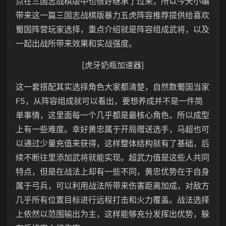
点在三国志战棋版中也很好继承了过来，所以今天小编
带来这一篇三国志战棋版暴力五虎阵容推荐提供给喜欢
蜀国阵营玩家选择，重点介绍就是阵容组成武将，以及
一起出战所带来效果和实战强度。
[虎牙奶瓶加速器]
这一套搭配其实选择角色大家都清楚，自然数蜀国当家
F5，从阵容组成就可以看出，要想养成并不是一件简
单事情，这里面每一个几乎都是最核心角色，所以成型
上有一些难度。幸好黄忠属于开局赠送选手，马超也可
以通过少量充值来获得，这样整体结构就有了基础，后
续不断往里添加武将就能实现。超武力值是这些人共同
特点，但是在战法上却有一些不同，黄忠优势在于自身
属于弓兵，可以利用战法所带来伤害距离加成，对敌方
几乎所有位置目标进行远程打击和火力覆盖。战法选择
上依然以范围输出为主，这样能够充分发挥出优势，躲