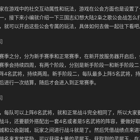
家在游戏中的社交互动属性和玩法，游戏在公会方面也是设置了
一，接下来小编就介绍一下三国志幻想大陆2枭之歌公会战怎么
，就可以开启这些公会专属的玩法，具体如何去做一起往下看吧
]
赛季之分，分为新手赛季和正常赛季，在新开放服务器开启后，
赛季会持续四周，有两个阶段，分别是新手阶段一和新手阶段二
阵4名武将，持续两周。新手阶段二，每队最多上阵5名武将，
后进行一次结算，随后才会进入到正常赛季。
]
，每队可以上阵6名武将，就和正常战斗完全相同了，所以大家
战斗，还要额外搭配出一套4名或者是5名武将的阵容，要做好
城和公会副城，玩家之间进行战斗就是了。然后凭借战绩点来进
排名来发放奖励，可以获得大量的灵犀玉。获取到的灵犀玉，在