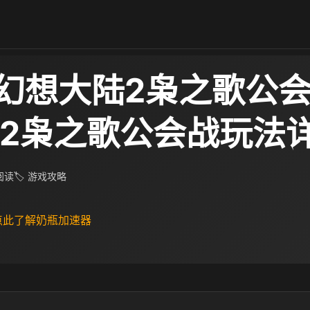
幻想大陆2枭之歌公
幻2枭之歌公会战玩法
 阅读
🏷 游戏攻略
 点此了解奶瓶加速器