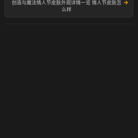
→
创造与魔法情人节皮肤外观详情一览 情人节皮肤怎
么样
虎牙奶瓶加速器
玩 Steam 用奶瓶 - 关键时刻奶你一口
© 2025 虎牙奶瓶加速器|广州虎牙信息科技有限公司. 保留