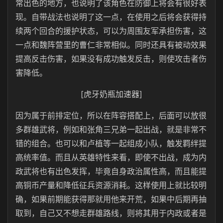
常出色的地方，也说明了该角色在防御上将会有很好表
现。自带战法也说明了这一点，在使用之后将会获得持
续两个回合的援护状态，可以为周围友军承担伤害，这
一点和魏阵营里的曹仁非常相似。同时还具有被动效果
提高反击伤害，如果没有成功触发反击，则使攻击者伤
害降低。
[虎牙奶瓶加速器]
因为属于前排定位，所以在阵容搭配上，后面可以放很
多群雄武将，例如和张角三兄弟一起出战，就是非常不
错的组合。也可以和卢植等一起组成小队，触发羁绊提
高统率值。而且从英雄特性来看，即使不出战，成为内
政武将也有出色发挥，毕竟自身政治属性高，而且能提
高铜币产量和降低征兵资源消耗。这样使用上就比较明
确，如果前期能获得那就用他来开荒，如果中后期再抽
取到，自己又不想走群雄路线，则将其用于内政或者是