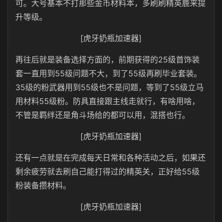
可。大号基本不打那些金币材料本，多刷刷精英鹿来提
升等级。
[虎牙奶瓶加速器]
再往后就是装备选择方面的，前期获得的25级首饰装
套一直用到55级问题不大，到了55级再刷毕业套装。
35级的粉武器用到55级也不是问题，等到了55级立马
用材料55级粉。防具直接跟主线走就行，有啥用啥，
不管是羁绊还是角斗场给的都可以用，混搭也行。
[虎牙奶瓶加速器]
还有一点就是在完成每天日常和各种活动之后，如果还
剩余疲劳就去刷自己能打得过的精英关，正好给55级
粉装备攒材料。
[虎牙奶瓶加速器]