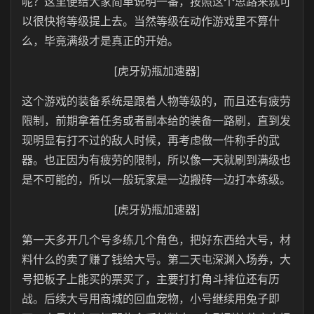
呢？这里便给大家简单说明一番，按照这个思路来就可
以很快将等级提上去。当然等级在动作游戏里不算什
么，毕竟满级才是真正的开始。
[虎牙奶瓶加速器]
这个游戏的装备系统是跟着人物等级的，而且还有疲劳
限制，前期拿着任务或者副本给的装备一路刷，直到发
现明显有打不过的敌人时候，再考虑做一件称手的武
器。也正因为有疲劳的限制，所以像一天就刷到满级也
是不可能的，所以一般玩家是一边搬砖一边打本练级。
[虎牙奶瓶加速器]
第一天多开几个号多练几个角色，把好东西给大号，材
料什么的卖了赚了钱给大号。第二天屯深渊入场券，大
号把板子上能买的票买了，主要打打角斗排位还有历
战。后续大号用商城的回血宠物，小号继续用兔子即