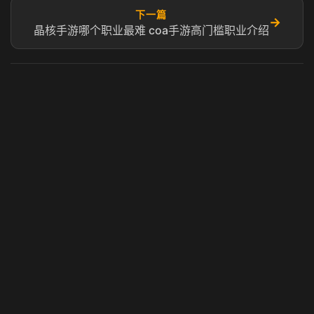
下一篇
→
晶核手游哪个职业最难 coa手游高门槛职业介绍
虎牙奶瓶加速器
玩 Steam 用奶瓶 - 关键时刻奶你一口