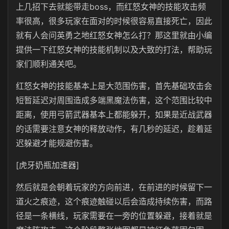
上几招下去就能带走boss，而红怒女神的技能攻击频
率很高，很多玩家在面对的时候很容易直接死亡，因此
就有人会问英勇之地红怒女神怎么打？那这里就由小编
提供一下红怒女神的技能机制以及大致的打法，帮助玩
家们顺利通关吧。
红怒女神的技能基本上是大范围伤害，首先基础攻击会
短暂延迟对周围造成多端黑魔法伤害，这个范围比较中
距离，使用弓箭武器基本上都能躲开，如果是近战武器
的话需要注意女神的释放动作，有几秒的延迟，趁着延
迟躲避才能规避伤害。
[虎牙奶瓶加速器]
然后就是会朝着玩家的方向前进，在前进的时候留下一
道火之痕迹，这个痕迹触碰以后会造成持续伤害，而路
径是一条横线，玩家需要在一旁的位置躲避，接着就是