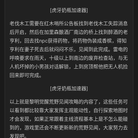
[虎牙奶瓶加速器]
老伐木工需要在红木哨所公告板找到老伐木工失踪消息
后开启，然后在加里森酿酒厂南边的桥上找到醉酒的老
亨利，回去找npc获得药物，将药物伪装成香槟，得知
亨利在妻子死去后就闷闷不乐，见闻到此完成。雷电的
呼唤要求在雨天，十级以上到南边的废弃检查站，与无
人机坏掉的小男孩对话解锁，上到房顶帮他把无人机捡
回来即可完成。
[虎牙奶瓶加速器]
以上就是黎明觉醒荒野见闻攻略的内容了，这些任务可
以看到都比较靠大家发挥主观能动性，自行探索地图时
才会发现，如果正常跟着主线流程基本上是不怎么能碰
到的，游戏里还会不断更新新的荒野见闻，大家努力去
发现吧。