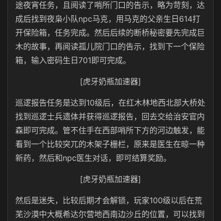
途夜宵任务，且阅读了哨所门口的告示，略为苛刻，达
成后找到夜枭小队npc马克，用马克的父亲生日614打
开保险箱，任务完成。然后后续的断桥秘密要先完成巨
木的故事，再阅读孤儿院门口的告示，找到下一个保险
箱，输入密码生日701即可完成。
[虎牙奶瓶加速器]
巡逻报告任务是达到10级后，在红木林地西北部大桥处
找到巡逻士兵遗体并获得巡逻报告，回去交给治安官内
森即可完成。管不住手在西部哨所下方的河边触发，能
看到一个比较突兀的木架子栅栏，原来是医生在晾一种
新药，然后和npc医生对话，即可结算奖励。
[虎牙奶瓶加速器]
然后是迷失，比较后期才会解锁，玩家100级以后在荒
芜沙漠中大概希达尔营地西南边沙丘的位置，可以找到