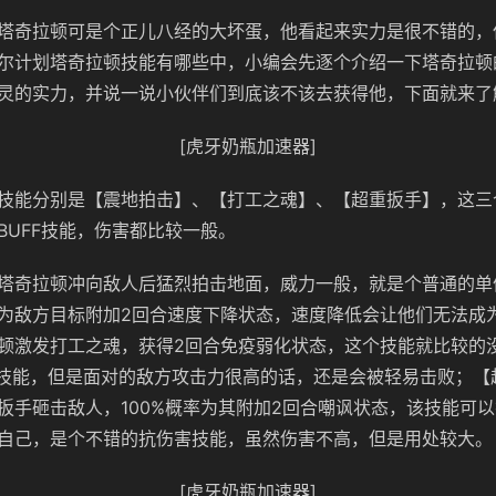
塔奇拉顿可是个正儿八经的大坏蛋，他看起来实力是很不错的，
尔计划塔奇拉顿技能有哪些中，小编会先逐个介绍一下塔奇拉顿
灵的实力，并说一说小伙伴们到底该不该去获得他，下面就来了
[虎牙奶瓶加速器]
技能分别是【震地拍击】、【打工之魂】、【超重扳手】，这三
BUFF技能，伤害都比较一般。
塔奇拉顿冲向敌人后猛烈拍击地面，威力一般，就是个普通的单
以为敌方目标附加2回合速度下降状态，速度降低会让他们无法成
顿激发打工之魂，获得2回合免疫弱化状态，这个技能就比较的
F的技能，但是面对的敌方攻击力很高的话，还是会被轻易击败；
扳手砸击敌人，100%概率为其附加2回合嘲讽状态，该技能可
自己，是个不错的抗伤害技能，虽然伤害不高，但是用处较大。
[虎牙奶瓶加速器]