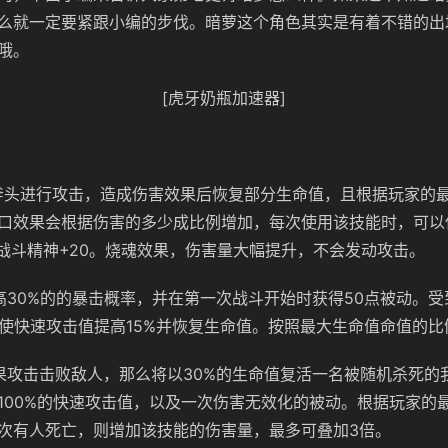
么就一定要紧跟小编的步伐。暗萝这个角色其实是有着不错的出
哦。
[虎牙奶瓶加速器]
斧头进行攻击，造成伤害效果后恢复部分生命值，且根据玩家的
口效果会根据伤害的多少成比例增加，每次使用该技能时，可以
。战斗精神+20。烧魂效果，伤害量大幅提升，不会发动攻击。
高30%的的暴击概率，并在第一次战斗开始时获得50点被动。
以使快速攻击值提高15%并恢复生命值。按照最大生命值命值的
果攻击击败敌人，那么将以30%的生命值复活一名被随机杀死的
100%的快速攻击值，以及一次伤害无效化的被动。根据玩家的
次有人死亡，则增加该技能的伤害量，最多可叠加3倍。