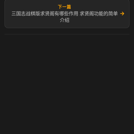
下一篇
→
三国志战棋版求贤阁有哪些作用 求贤阁功能的简单
介绍
虎牙奶瓶加速器