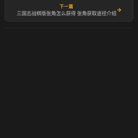
下一篇
→
三国志战棋版张角怎么获得 张角获取途径介绍
虎牙奶瓶加速器
玩 Steam 用奶瓶 - 关键时刻奶你一口