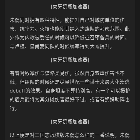
[虎牙奶瓶加速器]
朱儁同时拥有四种特性，能提升自己对城防单位的伤
害、统率力。火技也能使其纳入灼烧队的考虑范围。此
外作为内政被委任的时候可以降低征召预备兵的时间。
与卢植、皇甫嵩同队的时候统率得到大幅提升。
[虎牙奶瓶加速器]
有着对敌减伤与谋略类易伤，虽然自身双重伤害也不
低，但组队的时候还是尽量搭配一些谋士来最大化溃逃
debuff的效果。自身坦度不算特别高，有一个可以援护
的盾兵武将为其分摊伤害最好不过，或者有奶妈助阵也
行。
[虎牙奶瓶加速器]
以上便是对三国志战棋版朱儁怎么样的一番说明，朱儁