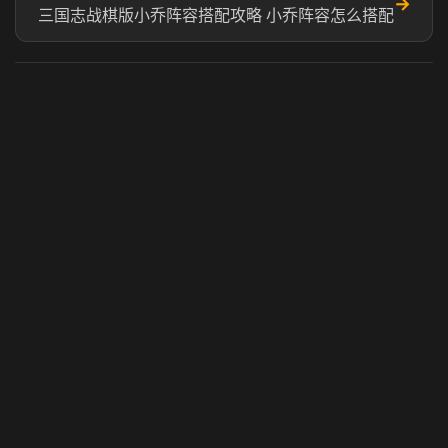
→
三国志战棋版小乔阵容搭配攻略 小乔阵容怎么搭配
虎牙奶瓶加速器
玩 Steam 用奶瓶 - 关键时刻奶你一口
© 2025 虎牙奶瓶加速器|广州虎牙信息科技有限公司. 保留