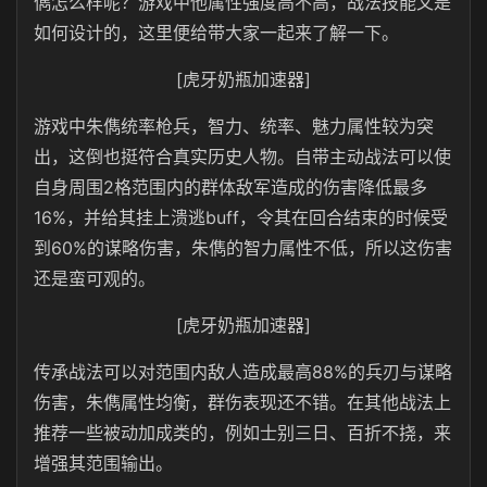
儁怎么样呢？游戏中他属性强度高不高，战法技能又是
如何设计的，这里便给带大家一起来了解一下。
[虎牙奶瓶加速器]
游戏中朱儁统率枪兵，智力、统率、魅力属性较为突
出，这倒也挺符合真实历史人物。自带主动战法可以使
自身周围2格范围内的群体敌军造成的伤害降低最多
16%，并给其挂上溃逃buff，令其在回合结束的时候受
到60%的谋略伤害，朱儁的智力属性不低，所以这伤害
还是蛮可观的。
[虎牙奶瓶加速器]
传承战法可以对范围内敌人造成最高88%的兵刃与谋略
伤害，朱儁属性均衡，群伤表现还不错。在其他战法上
推荐一些被动加成类的，例如士别三日、百折不挠，来
增强其范围输出。