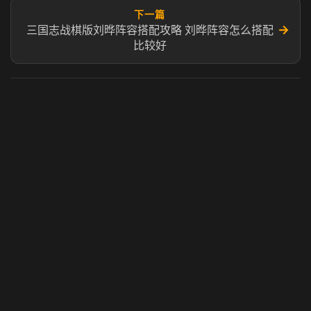
下一篇
→
三国志战棋版刘晔阵容搭配攻略 刘晔阵容怎么搭配
比较好
虎牙奶瓶加速器