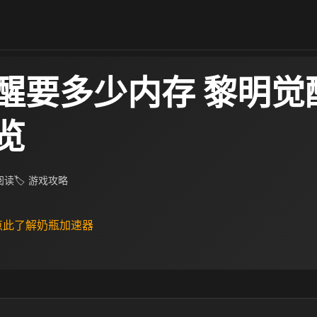
醒要多少内存 黎明觉
览
 阅读
🏷 游戏攻略
 点此了解奶瓶加速器