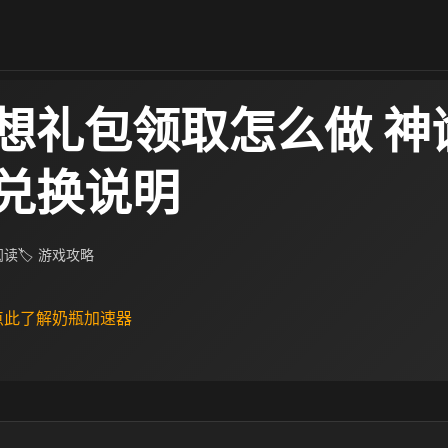
想礼包领取怎么做 神
兑换说明
 阅读
🏷 游戏攻略
 点此了解奶瓶加速器