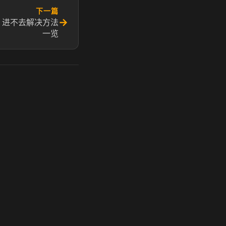
下一篇
→
 进不去解决方法
一览
玩 Steam 用奶瓶 - 关键时刻奶你一口