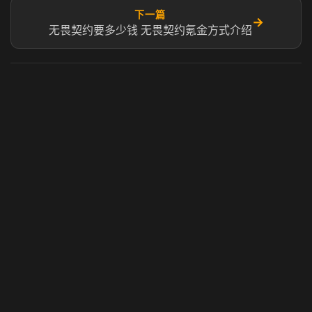
下一篇
→
无畏契约要多少钱 无畏契约氪金方式介绍
虎牙奶瓶加速器
玩 Steam 用奶瓶 - 关键时刻奶你一口