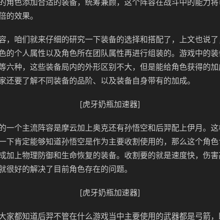
的角色添加合适的装备，统筹兼顾，这个阵容在战斗中的能力将
倍的效果。
容，咱们就来仔细的研究一下装备的选择和搭配了，上文也说了
色的个人属性以及角色所在团队属性再进行组装的。游戏中的装
等六种，这些装备局内的外形区别不大，但是能给角色获得的加
家还要了解不同装备的品阶、以及装备自身带有的加成。
[虎牙奶瓶加速器]
的一个主流阵容是摩云加上奥克还有孙悟空和后羿配上伊月。这
一下肯定能够知道孙悟空是作为主要收割使用的，那么这个角色
成加上物理防御和生命恢复的装备。收割要的就是速度快，伤害
就很好的解决了目前角色存在的问题。
[虎牙奶瓶加速器]
大家都知道后羿不管在什么游戏当中主要使用的武器都是弓箭，