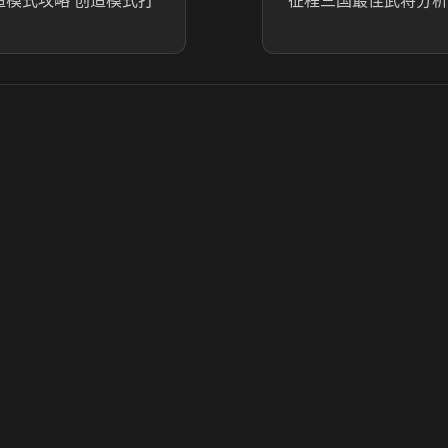
造模式攻略 创造模式打
征程三国最佳武将分析
© 2025 虎牙