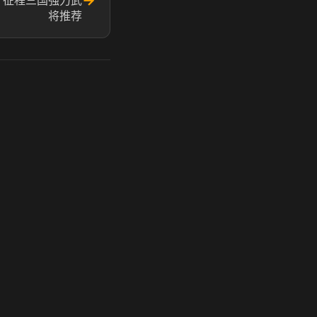
→
 征程三国强力武
将推荐
玩 Steam 用奶瓶 - 关键时刻奶你一口
奶瓶加速器|广州虎牙信息科技有限公司. 保留所有权利.