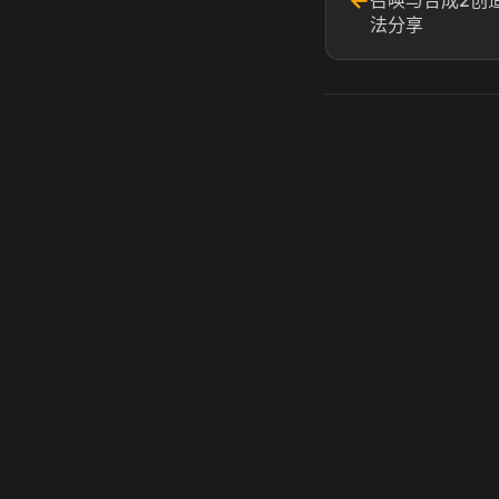
←
召唤与合成2创
法分享
虎牙奶瓶加速器