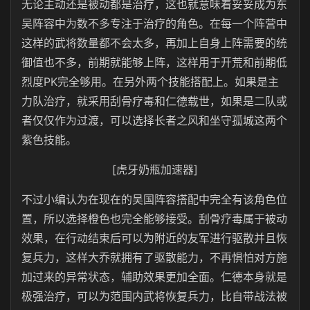
无论主动还是被动都是治疗，这也就意味着妥妥成为东
吴阵容中为数不多专注于治疗的角色。在每一个阵营中
这样的武将数量都不会太多，再加上自身上阵需要的统
御值也不多，前期就能够上阵，这样用于开荒和前期低
烈度PK完全够用。在另外两个技能搭配上。如果是主
力队治疗，就采用刮骨疗毒和仁德载世，如果是二队或
者仅仅作为过渡，可以选择长者之风和坐守孤城这两个
紫色技能。
[虎牙奶瓶加速器]
不过小编认为在现在的吴国阵容搭配中完全有该角色位
置，所以选择橙色也完全能够接受。刮骨疗毒属于被动
效果，在行动结束后可以为附近的友军进行驱散并且恢
复兵力，这样大乔就拥有了驱散能力，不再惧怕对方施
加过来的异常状态，辅助效果更加全面。仁德本身就是
极强治疗，可以为范围内武将恢复兵力，比自带战法被