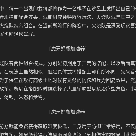
中，每一个出现的武将都将作为一名棋子在沙盘上发挥出自己的
绊和技能配合效果，就能组成独特阵容玩法，火烧队就是其中之
火烧队怎么组合。在当前所流行的阵容中，火烧队是深受玩家喜
家也能轻松驾驭。
[虎牙奶瓶加速器]
烧队有两种组合模式，分别是初期用于开荒的搭配，以及后面真
。在玩法上虽然相似，但是具体武将搭配上却有所不同，先来看
为了保证在攻打高级土地时候有足够的防御和兵力回复效果，然
敌军。所以在搭配的时候选择了大量辅助型以及治疗型角色。小
，蒋钦，朱然和步骘。
[虎牙奶瓶加速器]
前期就能免费获得获取难度极低，自身用于防御非常好用，不仅
护友军。如果能获得战法风雨同舟增添了分担伤害的效果则此阵