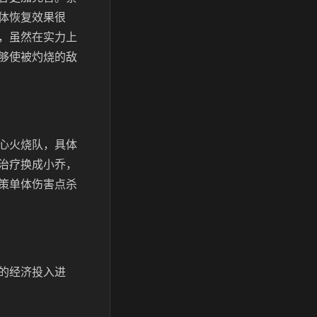
体恢复效果很
，虽然在实力上
够使被灼烧的敌
心火烧队，具体
治疗换成小乔，
策单体伤害点杀
的经济投入进