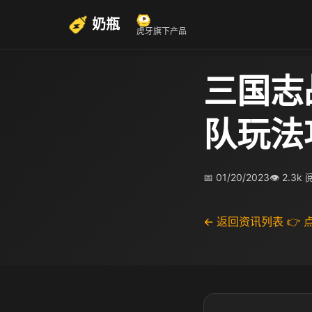
奶瓶
虎牙旗下产品
三国志
队玩法
📅 01/20/2023
👁 2.3k
← 返回资讯列表
👉