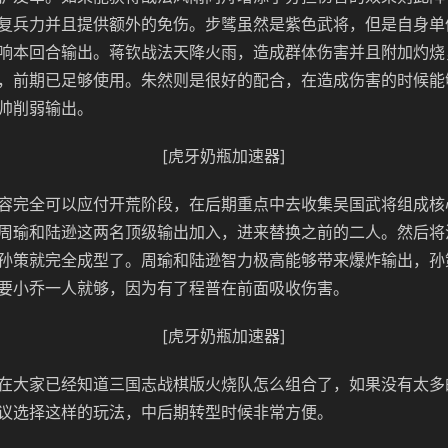
复兵力并且提供额外的免伤。步骘虽然是紫色武将，但是自身单
响本回合输出。蒋钦战法天降火雨，造成群体伤害并且附加灼烧
，前期已足够使用。朱然则是很好的配合，在造成伤害的时候能
帅削弱输出。
[虎牙奶瓶加速器]
容完全可以应付开荒阶段，在后期重点中去收集吴国武将组成核
周瑜和陆逊这两名顶级输出加入，进来替换之前的二人。然后将
孙策就完全成型了。周瑜和陆逊智力极高能够带来爆炸输出，孙
要小乔一人就够，因为有了程普在前面吸收伤害。
[虎牙奶瓶加速器]
在大家已经知道三国志战棋版火烧队怎么组合了，如果没有太多
议选择这样的玩法，中后期转型时候非常方便。