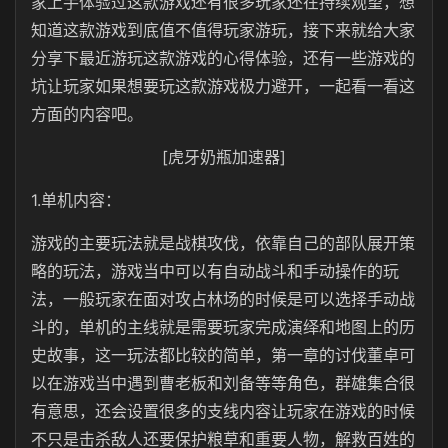
家上手体验过这款游戏还有很多玩家还在持续观望，想
知道这款游戏到底值不值得玩家游玩，接下来就给大家
分享下最近游玩这款游戏的心得体验，还有一些游戏的
坑让玩家如果想要玩这款游戏极力避开，一起看一看这
方面的内容吧。
[虎牙奶瓶加速器]
1.单机内容：
游戏的主要玩法就是战棋攻伐，依靠自己的部队展开策
略的玩法，游戏当中可以有自动战斗和手动操作的玩
法，一般玩家在面对攻占林场的时候是可以选择手动战
斗的，单机的主线就是需要玩家完成演绎和地图上的历
史故事，这一玩法都比较的简单，第一章的讨伐董卓可
以在游戏当中遇到曹老板和刘备等等角色，群雄集合很
有意思，还会设置很多的支线内容让玩家在游戏的时候
不只是击杀敌人还要保护粮草和重要人物，解救百姓的