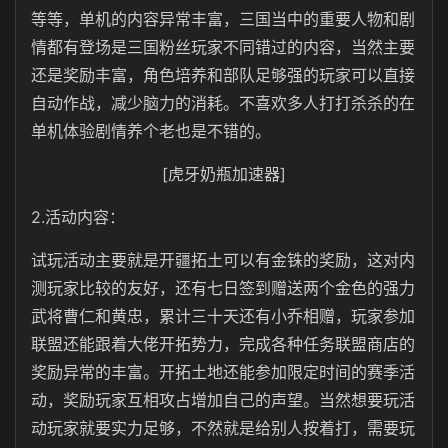
等等，单机的内容异常丰富，三国当中的重要人物和剧
情都有登场是三国粉丝玩家不同错过的内容，当然主要
还是奖励丰富，角色培养和部队足够强的玩家可以直接
自动作战，减少脑力的消耗。不喜欢多人打打杀杀的在
单机体验剧情养个老也是不错的。
[虎牙奶瓶加速器]
2.活动内容：
试玩活动主要就是开疆拓土可以有金铢的奖励，这对内
测玩家比较的友好，还有七日签到赠送两个金色的强力
武将曹仁和黄忠，累计三十天还有小乔相赠，玩家参加
联盟还能跟着大佬开拓势力，完成各种任务联盟商店的
奖励异常的丰富。开拓土地还能参加限定时间的赛季活
动，奖励玩家互相攻占增加自己的声望。当然想要玩活
动玩家就要实力足够，不然就是给别人按着打，需要玩