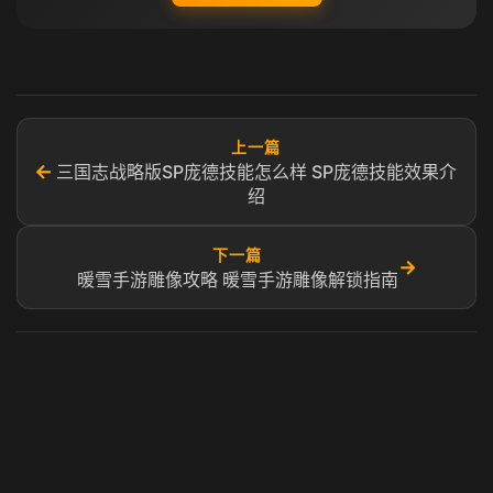
上一篇
←
三国志战略版SP庞德技能怎么样 SP庞德技能效果介
绍
下一篇
→
暖雪手游雕像攻略 暖雪手游雕像解锁指南