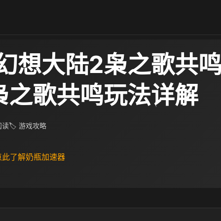
幻想大陆2枭之歌共
枭之歌共鸣玩法详解
 阅读
🏷 游戏攻略
 点此了解奶瓶加速器