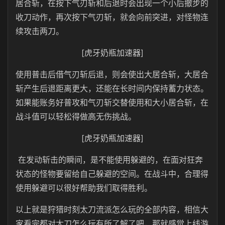
居合斩，在按下气刃斩和后退时会出现一个小后撤步的
收刀动作，再次按下气刃斩，就会向前突进，对怪物连
续攻击两刀。
[虎牙奶瓶加速器]
使用普击后借气刃斩后退，则会使出大居合斩，大居合
斩产生后退距离更大，还能在长时间内保持蓄力状态。
如果能账务好普攻和气刃斩交替使用和大小居合斩，在
战斗值可以轻松得做高无伤挑战。
[虎牙奶瓶加速器]
在发动斩击的瞬间，是不能使用躲避的，在面对狂奔
状态的怪物要留给自己躲避的空间。在战斗中，合理得
使用躲避可以很好帮助我们取得胜利。
以上就是狩猎时刻太刀流派怎么玩的全部内容，相信大
家看完都对太刀怎么玩有所了解了吧，那就感觉上线游