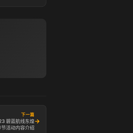
下一篇
→
23 碧蓝航线东煌
春节活动内容介绍