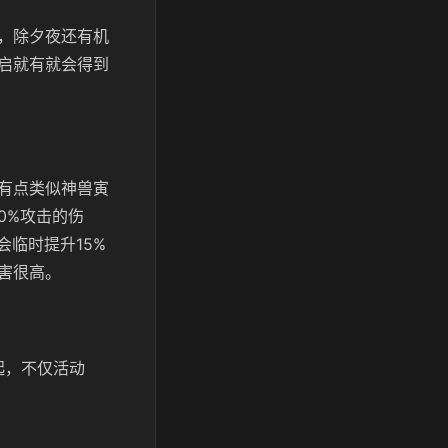
，除夕夜还有机
启就有就会得到
有点类似神兽寅
0%攻击的伤
会临时提升15%
害很高。
起，不仅活动