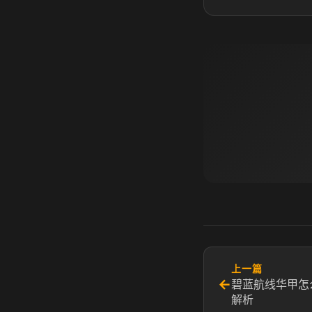
上一篇
←
碧蓝航线华甲怎
解析